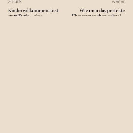
zurück
weiter
Kinderwillkommensfest
Wie man das perfekte
statt Taufe – eine
Eheversprechen schreibt
liebevolle Alternative
– Tipps vom Redner
JEDE GESCHICHTE
HAT IHREN ORT
meine Worte finden den Weg
Ob in Graz, Wien oder irgendwo dazwischen:
Ich begleite Sie dort, wo Ihre besonderen
Momente stattfinden.
Graz
österre
Wien