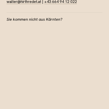
walter@hirthredet.at
|
+43 664 94 12 022
Sie kommen nicht aus Kärnten?
Kein Problem!
Wählen Sie einfach Ihr Bundesland aus
und entdecken Sie alle weiteren Informationen – ganz
unkompliziert und mit einem
warmen Willkommen
!
Freier Redner Steiermark
Freier Redner Wien
Freier Redner Niederösterreich
Freier Redner Oberösterreich
Freier Redner Burgenland
Freier Redner Tirol